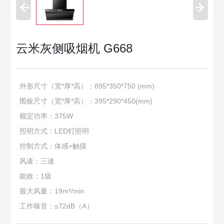
云米灰侧吸烟机 G668
外形尺寸（宽*厚*高）：895*350*750 (mm)
围板尺寸（宽*厚*高）：395*290*450(mm)
额定功率：375W
照明方式：LED灯照明
控制方式：体感+触摸
风速：三速
能效：1级
最大风量：19m³/min
工作噪音：≤72dB（A）